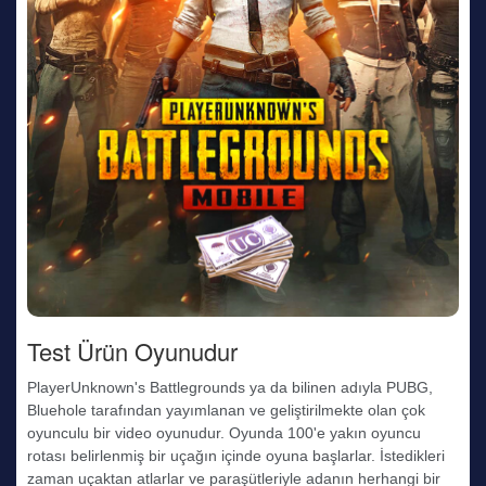
Test Ürün Oyunudur
PlayerUnknown's Battlegrounds ya da bilinen adıyla PUBG,
Bluehole tarafından yayımlanan ve geliştirilmekte olan çok
oyunculu bir video oyunudur. Oyunda 100'e yakın oyuncu
rotası belirlenmiş bir uçağın içinde oyuna başlarlar. İstedikleri
zaman uçaktan atlarlar ve paraşütleriyle adanın herhangi bir